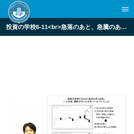
投資の学校6-11<br>急落のあと、急騰のあとの真実